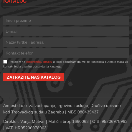
KATALOG
Pristajem na
elektroničku privolu
u kojoj dopuštam da me se kontaktira putem e-maila i/ili
kontakt broja u svrhu dostavljanja kataloga.
ZATRAŽITE NAŠ KATALOG
Amtest d.o.o. za zastupanje, trgovinu i usluge, Društvo upisano
kod Trgovačkog suda u Zagrebu | MBS 080439437
Direktor: Vanja Mutvar | Matični broj: 1660063 | OIB: 95206978963
| VAT: HR95206978963