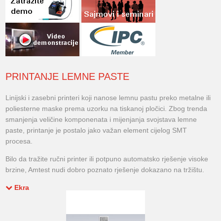
PRINTANJE LEMNE PASTE
Linijski i zasebni printeri koji nanose lemnu pastu preko metalne ili
poliesterne maske prema uzorku na tiskanoj pločici. Zbog trenda
smanjenja veličine komponenata i mijenjanja svojstava lemne
paste, printanje je postalo jako važan element cijelog SMT
procesa.
Bilo da tražite ručni printer ili potpuno automatsko rješenje visoke
brzine, Amtest nudi dobro poznato rješenje dokazano na tržištu.
Ekra