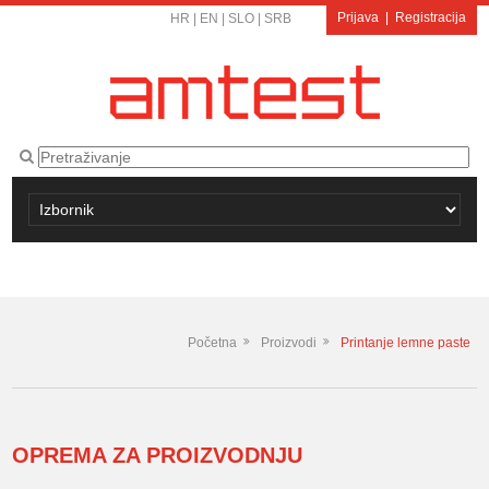
Prijava
|
Registracija
HR
|
EN
|
SLO
|
SRB
Početna
Proizvodi
Printanje lemne paste
OPREMA ZA PROIZVODNJU