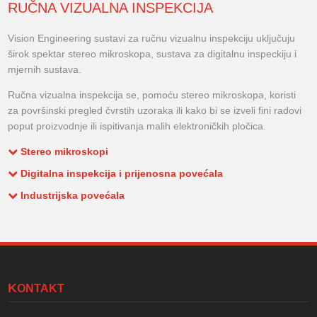
RUČNA VIZUALNA INSPEKCIJA
Vision Engineering sustavi za ručnu vizualnu inspekciju uključuju
širok spektar stereo mikroskopa, sustava za digitalnu inspeckiju i
mjernih sustava.
Ručna vizualna inspekcija se, pomoću stereo mikroskopa, koristi
za površinski pregled čvrstih uzoraka ili kako bi se izveli fini radovi
poput proizvodnje ili ispitivanja malih elektroničkih pločica.
Stereo mikroskopi
Digitalna inspekcija i prijenosna povećala
Industrijska povećala
KONTAKT