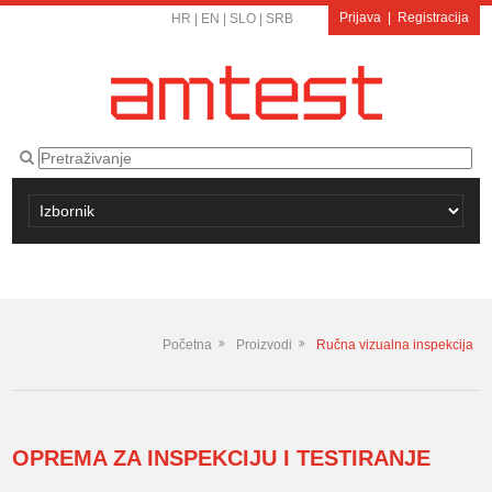
Prijava
|
Registracija
HR
|
EN
|
SLO
|
SRB
Početna
Proizvodi
Ručna vizualna inspekcija
OPREMA ZA INSPEKCIJU I TESTIRANJE