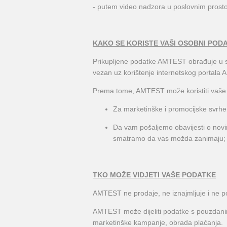
- putem video nadzora u poslovnim prosto
KAKO SE KORISTE VAŠI OSOBNI PODA
Prikupljene podatke AMTEST obrađuje u svrhu
vezan uz korištenje internetskog portala 
Prema tome, AMTEST može koristiti vaše
Za marketinške i promocijske svrhe
Da vam pošaljemo obavijesti o nov
smatramo da vas možda zanimaju;
TKO MOŽE VIDJETI VAŠE PODATKE
AMTEST ne prodaje, ne iznajmljuje i ne 
AMTEST može dijeliti podatke s pouzdanim 
marketinške kampanje, obrada plaćanja.