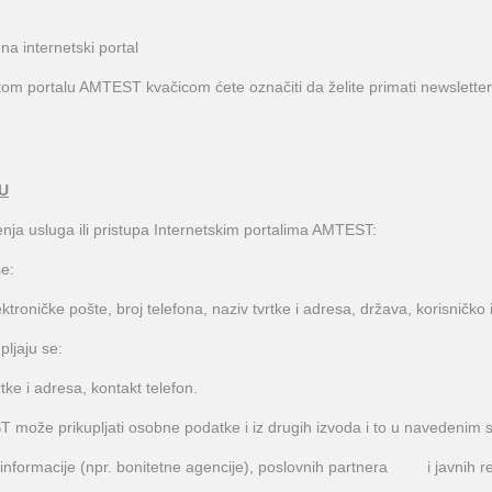
na internetski portal
skom portalu AMTEST kvačicom ćete označiti da želite primati newsletter
U
nja usluga ili pristupa Internetskim portalima AMTEST:
se:
ktroničke pošte, broj telefona, naziv tvrtke i adresa, država, korisničko 
pljaju se:
tke i adresa, kontakt telefon.
 može prikupljati osobne podatke i iz drugih izvoda i to u navedenim 
u informacije (npr. bonitetne agencije), poslovnih partnera i javnih reg