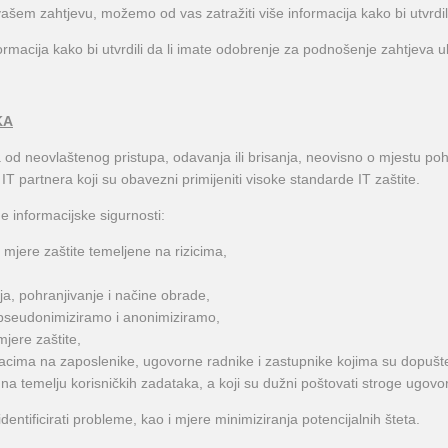
em zahtjevu, možemo od vas zatražiti više informacija kako bi utvrdili 
rmacija kako bi utvrdili da li imate odobrenje za podnošenje zahtjeva uk
KA
 od neovlaštenog pristupa, odavanja ili brisanja, neovisno o mjestu poh
 partnera koji su obavezni primijeniti visoke standarde IT zaštite.
informacijske sigurnosti:
 mjere zaštite temeljene na rizicima,
ja, pohranjivanje i načine obrade,
 pseudonimiziramo i anonimiziramo,
mjere zaštite,
cima na zaposlenike, ugovorne radnike i zastupnike kojima su dopušte
na temelju korisničkih zadataka, a koji su dužni poštovati stroge ugovo
ificirati probleme, kao i mjere minimiziranja potencijalnih šteta.