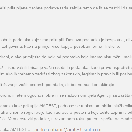
iti prikupljene osobne podatke tada zahtijevamo da ih se zaštiti i da s
h osobnih podataka koje smo prikupili. Dostava podataka je besplatna,
htjevima, kao na primjer više kopija, poseban format ili slično.
rirani, a ako primijetite da neki od podataka koje imamo nisu točni, mol
iti ispravak ili brisanje vaših osobnih podataka, kao i pravo usprotiv
osim ako ih trebamo zadržati zbog zakonskih, legitimnih pravnih ili poslov
li čuvanje vaših osobnih podataka, slobodno nas kontaktirajte.
orom, imate mogućnost obratiti se nadzornom tijelu Agenciji za zaštitu
 podataka koje prikuplja AMTEST, podnose se u pisanom obliku službenik
li u vrijeme registracije kao i adresu e-pošte na koju želite zaprimiti 
ST će Vam dostaviti podatke, u razumnom roku, putem e-pošte na e-ad
odataka AMTEST-a:
.