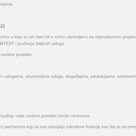
rijama.
CI
 u koju su isti dani i/ili u svrhu utemeljenu na mjerodavnom propisu ili
AMTEST i pružanja željenih usluga.
 osobne podatke:
:
im uslugama, ažuriranjima usluga, događajima, edukacijama, seminar
posuđuje vaše osobne podatke trećim stranama.
partnerima koji za nas obavljaju određene funkcije kao što je na primje