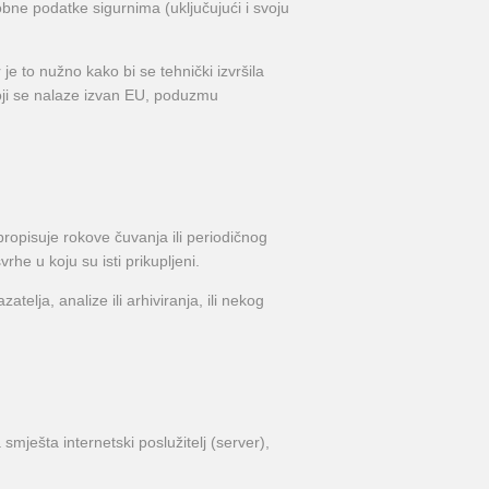
bne podatke sigurnima (uključujući i svoju
 to nužno kako bi se tehnički izvršila
oji se nalaze izvan EU, poduzmu
pisuje rokove čuvanja ili periodičnog
he u koju su isti prikupljeni.
elja, analize ili arhiviranja, ili nekog
smješta internetski poslužitelj (server),