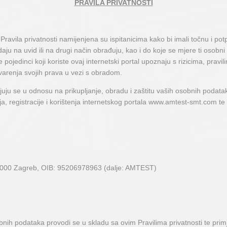
PRAVILA PRIVATNOSTI
ravila privatnosti namijenjena su ispitanicima kako bi imali točnu i pot
aju na uvid ili na drugi način obrađuju, kao i do koje se mjere ti osobni 
e pojedinci koji koriste ovaj internetski portal upoznaju s rizicima, prav
arenja svojih prava u vezi s obradom.
njuju se u odnosu na prikupljanje, obradu i zaštitu vaših osobnih podata
anja, registracije i korištenja internetskog portala www.amtest-smt.com te
0000 Zagreb, OIB: 95206978963 (dalje: AMTEST)
sobnih podataka provodi se u skladu sa ovim Pravilima privatnosti te p