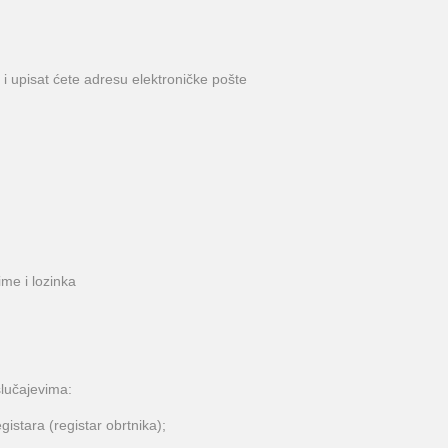
 i upisat ćete adresu elektroničke pošte
ime i lozinka
slučajevima:
istara (registar obrtnika);