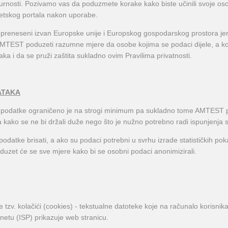
igurnosti. Pozivamo vas da poduzmete korake kako biste učinili svoje oso
rnetskog portala nakon uporabe.
eneseni izvan Europske unije i Europskog gospodarskog prostora jer je
e AMTEST poduzeti razumne mjere da osobe kojima se podaci dijele, a k
a i da se pruži zaštita sukladno ovim Pravilima privatnosti.
ATAKA
datke ograničeno je na strogi minimum pa sukladno tome AMTEST pro
kako se ne bi držali duže nego što je nužno potrebno radi ispunjenja svr
ke brisati, a ako su podaci potrebni u svrhu izrade statističkih pokazat
uzet će se sve mjere kako bi se osobni podaci anonimizirali.
zv. kolačići (cookies) - tekstualne datoteke koje na računalo korisnika 
netu (ISP) prikazuje web stranicu.