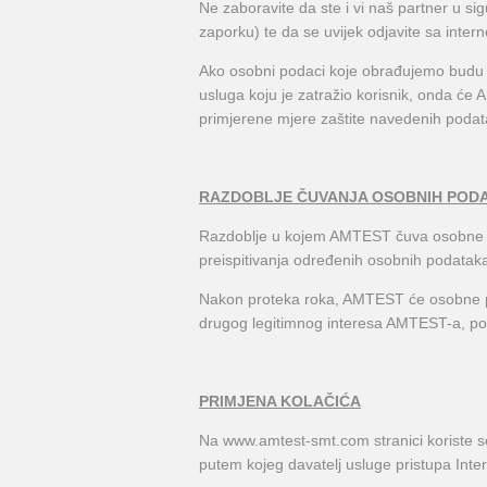
Ne zaboravite da ste i vi naš partner u s
zaporku) te da se uvijek odjavite sa inte
Ako osobni podaci koje obrađujemo budu pr
usluga koju je zatražio korisnik, onda ć
primjerene mjere zaštite navedenih podatak
RAZDOBLJE ČUVANJA OSOBNIH POD
Razdoblje u kojem AMTEST čuva osobne po
preispitivanja određenih osobnih podataka 
Nakon proteka roka, AMTEST će osobne podat
drugog legitimnog interesa AMTEST-a, pod
PRIMJENA KOLAČIĆA
Na www.amtest-smt.com stranici koriste se t
putem kojeg davatelj usluge pristupa Inter