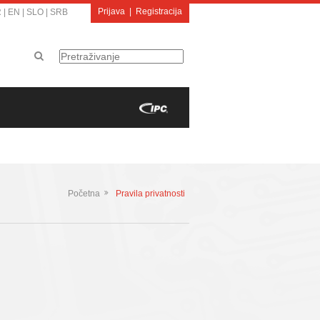
Prijava
|
Registracija
R
|
EN
|
SLO
|
SRB
Početna
Pravila privatnosti