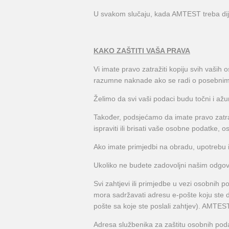
U svakom slučaju, kada AMTEST treba dijel
KAKO ZAŠTITI VAŠA PRAVA
Vi imate pravo zatražiti kopiju svih vaši
razumne naknade ako se radi o posebnim za
Želimo da svi vaši podaci budu točni i ažu
Također, podsjećamo da imate pravo zatraž
ispraviti ili brisati vaše osobne podatke, 
Ako imate primjedbi na obradu, upotrebu i
Ukoliko ne budete zadovoljni našim odgov
Svi zahtjevi ili primjedbe u vezi osobnih
mora sadržavati adresu e-pošte koju ste da
pošte sa koje ste poslali zahtjev). AMTE
Adresa službenika za zaštitu osobnih p