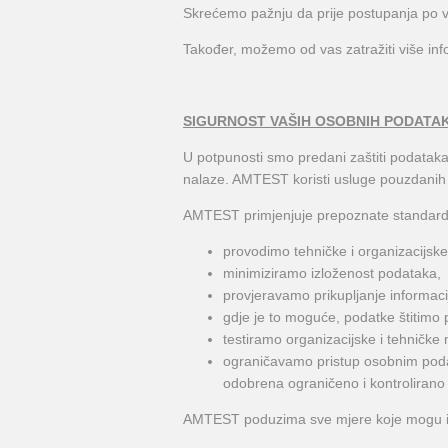
Skrećemo pažnju da prije postupanja po vaš
Također, možemo od vas zatražiti više info
SIGURNOST VAŠIH OSOBNIH PODATA
U potpunosti smo predani zaštiti podataka
nalaze. AMTEST koristi usluge pouzdanih IT
AMTEST primjenjuje prepoznate standarde 
provodimo tehničke i organizacijske
minimiziramo izloženost podataka,
provjeravamo prikupljanje informaci
gdje je to moguće, podatke štitimo
testiramo organizacijske i tehničke 
ograničavamo pristup osobnim poda
odobrena ograničeno i kontrolirano 
AMTEST poduzima sve mjere koje mogu ident