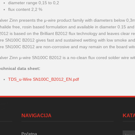
diameter range 0,15 to 0,2
flux content 2,2 %
alver Zinn presents the μ-wire product family with diameters below 0,
halide free, rosin based formulation and available in diameter 0.15 a
012 is based on the Brilliant B2012 flux technology and leaves clear re
ire SN100C B2012 gives fast and sustained wetting with low smoke and 
ire SN100C B2012 are non-corrosive and may remain on the board wito
lver Zinn μ-wire SN100C B2012 is a no-clean flux cored solder wire wit
echnical data sheet:
TDS_u-Wire SN100C_B2012_EN.pdf
NAVIGACIJA
KA
Početna