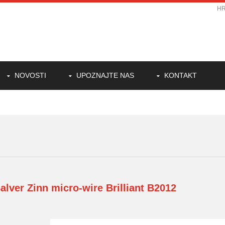
H
NOVOSTI
UPOZNAJTE NAS
KONTAKT
alver Zinn
micro-wire Brilliant B2012