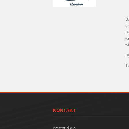
B
a 
B2
w
w
Ba
T
KONTAKT
Amtest d.o.o.