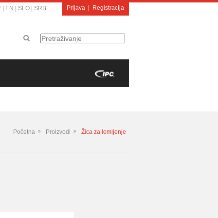
Prijava
|
Registracija
R
|
EN
|
SLO
|
SRB
Početna
Proizvodi
Žica za lemljenje