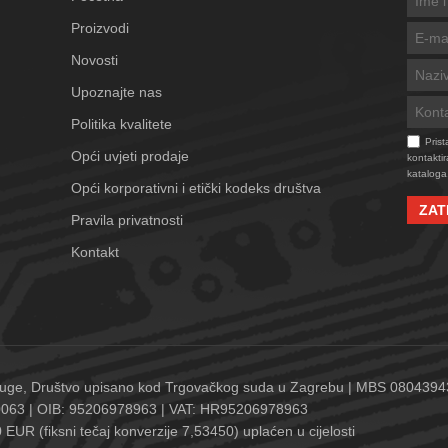
Proizvodi
Novosti
Upoznajte nas
Politika kvalitete
Pris
Opći uvjeti prodaje
kontaktir
kataloga
Opći korporativni i etički kodeks društva
ZAT
Pravila privatnosti
Kontakt
 usluge, Društvo upisano kod Trgovačkog suda u Zagrebu | MBS 080439
1660063 | OIB: 95206978963 | VAT: HR95206978963
 EUR (fiksni tečaj konverzije 7,53450) uplaćen u cijelosti