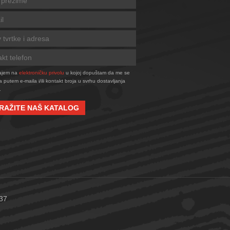
tajem na
elektroničku privolu
u kojoj dopuštam da me se
a putem e-maila i/ili kontakt broja u svrhu dostavljanja
.
RAŽITE NAŠ KATALOG
437