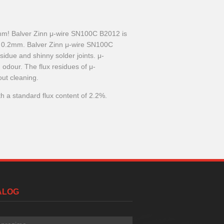
3mm! Balver Zinn μ-wire SN100C B2012 is
nd 0.2mm. Balver Zinn μ-wire SN100C
sidue and shinny solder joints. μ-
odour. The flux residues of μ-
ut cleaning.
h a standard flux content of 2.2%.
TALOG