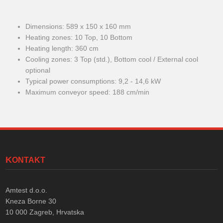
Dimensions: 589 x 150 x 160 mm
Heating zones: 10 Top, 10 Bottom
Heating length: 360 cm
Cooling zones: 3 Top (std.), Bottom cool / External cool
optional
Typical power consumptions: 9,2 - 14,6 kW
Maximum conveyor speed: 188 cm/min
KONTAKT
Amtest d.o.o.
Kneza Borne 30
10 000
Zagreb, Hrvatska