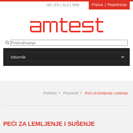
Prijava
|
Registracija
HR
|
EN
|
SLO
|
SRB
Početna
Proizvodi
Peći za lemljenje i sušenje
PEĆI ZA LEMLJENJE I SUŠENJE