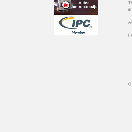
Th
im
An
F
O