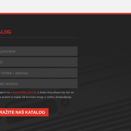
TALOG
tajem na
elektroničku privolu
u kojoj dopuštam da me se
a putem e-maila i/ili kontakt broja u svrhu dostavljanja
.
RAŽITE NAŠ KATALOG