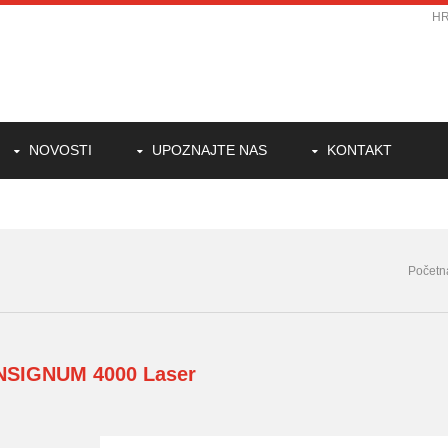
H
NOVOSTI
UPOZNAJTE NAS
KONTAKT
Početn
INSIGNUM
4000 Laser