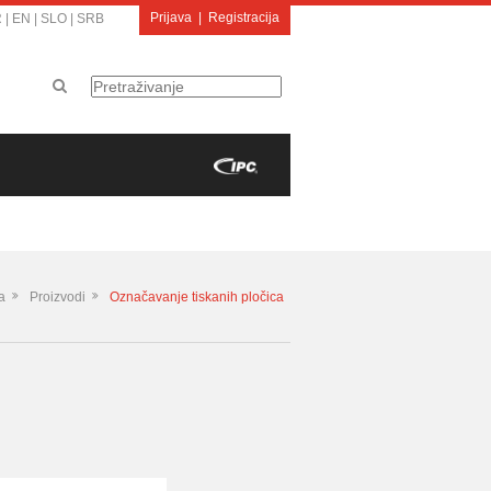
Prijava
|
Registracija
R
|
EN
|
SLO
|
SRB
a
Proizvodi
Označavanje tiskanih pločica