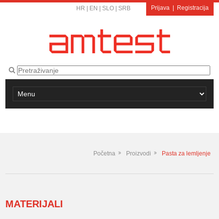
Prijava
|
Registracija
HR
|
EN
|
SLO
|
SRB
Početna
Proizvodi
Pasta za lemljenje
MATERIJALI