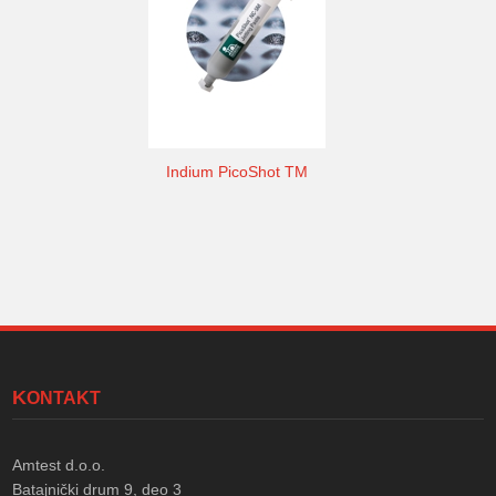
Indium PicoShot TM
KONTAKT
Amtest d.o.o.
Batajnički drum 9, deo 3