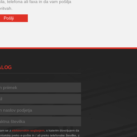
la, telefona ali faxa in da vam pošilja
ritvah.
TALOG
njam se z
elektronskim soglasjem
, s katerim dovoljujem da
taktira preko e-pošte in / ali preko telefonske številke, z