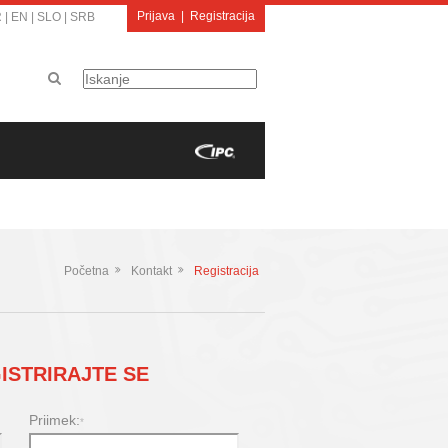
Prijava
|
Registracija
R
|
EN
|
SLO
|
SRB
Početna
Kontakt
Registracija
ISTRIRAJTE SE
Priimek:
*