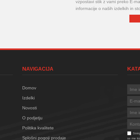
vzpostavi stik z vami preko E-mai
informacije o naših izdelkih in sto
NAVIGACIJA
KA
Domov
Izdelki
Novosti
O podjetju
Politika kvalitete
Stri
Splošni pogoji prodaje
se me kon