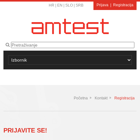
Prijava
|
Registracija
HR
|
EN
|
SLO
|
SRB
Početna
Kontakt
Registracija
PRIJAVITE SE!