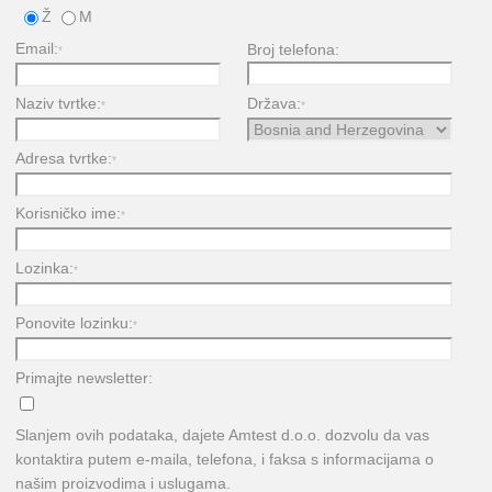
Ž
M
Email:
Broj telefona:
*
Naziv tvrtke:
Država:
*
*
Adresa tvrtke:
*
Korisničko ime:
*
Lozinka:
*
Ponovite lozinku:
*
Primajte newsletter:
Slanjem ovih podataka, dajete Amtest d.o.o. dozvolu da vas
kontaktira putem e-maila, telefona, i faksa s informacijama o
našim proizvodima i uslugama.