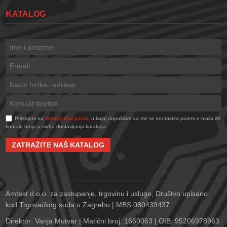
KATALOG
Pristajem na
elektroničku privolu
u kojoj dopuštam da me se kontaktira putem e-maila i/ili
kontakt broja u svrhu dostavljanja kataloga.
ZATRAŽITE NAŠ KATALOG
Amtest d.o.o. za zastupanje, trgovinu i usluge, Društvo upisano
kod Trgovačkog suda u Zagrebu | MBS 080439437
Direktor: Vanja Mutvar | Matični broj: 1660063 | OIB: 95206978963