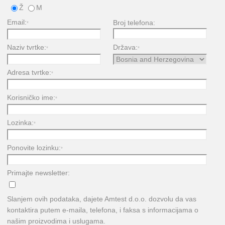
Ž
M
Email:
Broj telefona:
*
Naziv tvrtke:
Država:
*
*
Adresa tvrtke:
*
Korisničko ime:
*
Lozinka:
*
Ponovite lozinku:
*
Primajte newsletter:
Slanjem ovih podataka, dajete Amtest d.o.o. dozvolu da vas
kontaktira putem e-maila, telefona, i faksa s informacijama o
našim proizvodima i uslugama.