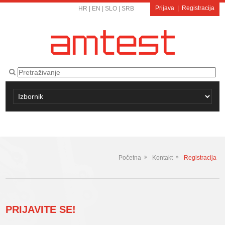
Prijava
|
Registracija
HR
|
EN
|
SLO
|
SRB
Početna
Kontakt
Registracija
PRIJAVITE SE!