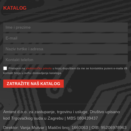
KATALOG
Pristajem na
elektroničku privolu
u kojoj dopuštam da me se kontaktira putem e-maila i/ili
kontakt broja u svrhu dostavljanja kataloga.
ZATRAŽITE NAŠ KATALOG
Amtest d.o.o. za zastupanje, trgovinu i usluge, Društvo upisano
kod Trgovačkog suda u Zagrebu | MBS 080439437
Direktor: Vanja Mutvar | Matični broj: 1660063 | OIB: 95206978963